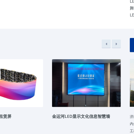
L
舞
L
性租赁屏
金运河LED显示文化信息智慧墙
6
济
内
工