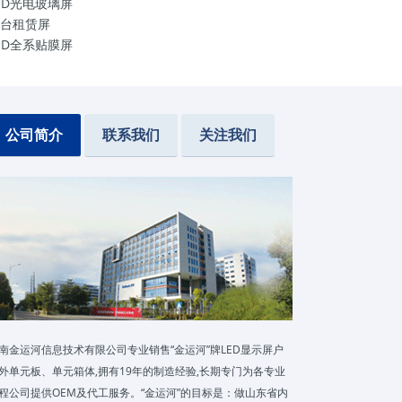
ED光电玻璃屏
台租赁屏
ED全系贴膜屏
公司简介
联系我们
关注我们
00*337.5规格
COB系列LED显示屏
南金运河信息技术有限公司专业销售“金运河”牌LED显示屏户
外单元板、单元箱体,拥有19年的制造经验,长期专门为各专业
程公司提供OEM及代工服务。“金运河”的目标是：做山东省内