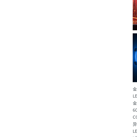
金
L
金
6
C
异
L